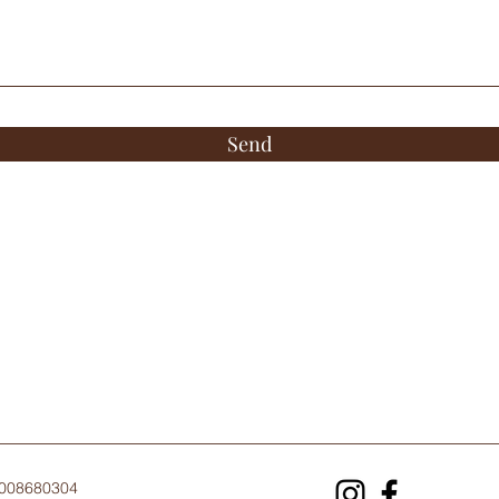
Send
2008680304